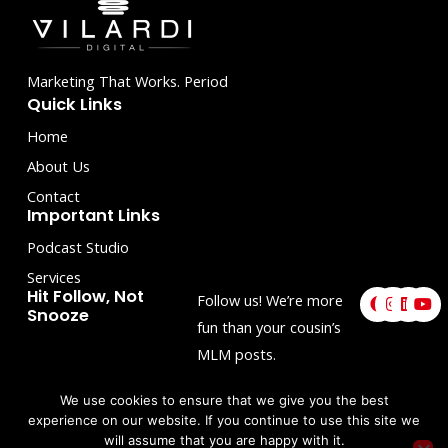
Marketing That Works. Period
Quick Links
Home
About Us
Contact
Important Links
Podcast Studio
Services
F
I
L
Y
Hit Follow, Not
Follow us! We’re more
a
n
i
o
Snooze
c
s
n
u
fun than your cousin’s
e
t
k
t
MLM posts.
b
a
e
u
o
g
d
b
o
r
i
e
We use cookies to ensure that we give you the best
k
a
n
m
experience on our website. If you continue to use this site we
will assume that you are happy with it.